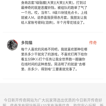
身商店套7级骷髅[大笑][大笑][大笑]，打到过
最神奇的就是恶魔铃铛，被组队的跑单了气了
一个月。哎，当年7、8级35块钱充点卡，上线
就被人M，说恭喜我获得赤月套，我朋友让我
给人家账号密码[泪奔]，半个月零花钱没了。
多钩猫
传奇
每个人喜欢的风格不同吧，我就喜欢那种在哪
里杀多少干就完了的游戏，不喜欢打两下给你
看五分钟CG打个任务让我全世界跑一圈骗你
在线时间的这种类型。简洁明了的就是“去哪
里、杀多少、得到啥”三要素就完事了。
今日新开传奇网站为广大玩家筛选出优质的今日新开传奇好
服，传奇发布网站新开123发布海量信息，助您安心玩服，新