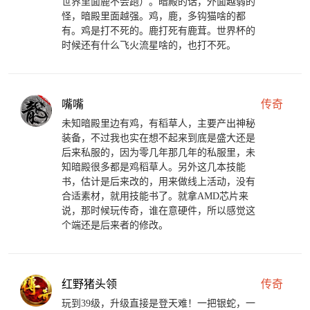
世界里面鹿不会跑）。暗殿的话，外面越弱的
怪，暗殿里面越强。鸡，鹿，多钩猫啥的都
有。鸡是打不死的。鹿打死有鹿茸。世界杯的
时候还有什么飞火流星啥的，也打不死。
嘴嘴
传奇
未知暗殿里边有鸡，有稻草人，主要产出神秘
装备，不过我也实在想不起来到底是盛大还是
后来私服的，因为零几年那几年的私服里，未
知暗殿很多都是鸡稻草人。另外这几本技能
书，估计是后来改的，用来做线上活动，没有
合适素材，就用技能书了。就拿AMD芯片来
说，那时候玩传奇，谁在意硬件，所以感觉这
个端还是后来者的修改。
红野猪头领
传奇
玩到39级，升级直接是登天难！一把银蛇，一