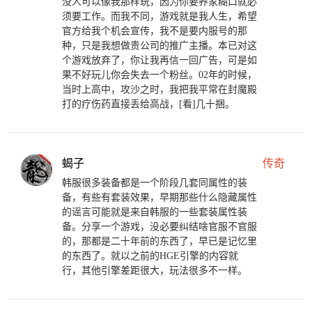
没人可以像我那样玩，因为你要养家糊口就必
须要工作。而我不同，游戏就是我人生，希望
官方给我个机会宣传，我不是要内服号的那
种，只是我想做贵公司的推广主播。本已对这
个游戏放弃了，你让我再信一回广告，可是如
果不好玩儿你会失去一个粉丝。02年的时候，
当时上高中，攻沙之时，我把我平常在封魔殿
打的疗伤药直接丢给高战，[看]几十捆。
蝎子
传奇
韩服很多装备都是一个阶段几套同属性的装
备，有些有套装效果，早期那些什么隐藏属性
的谣言可能就是来自韩服的一些套装属性装
备。分享一个游戏，没必要纠结啥官服不官服
的，那都是二十年前的东西了，早已是记忆里
的东西了。就以之前的HGE引擎的内容就
行，其他引擎差距很大，玩法很多不一样。