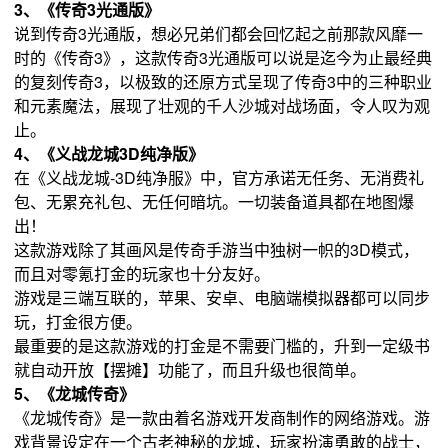
3、《传奇3光通版》
说到传奇3光通版，想必兄弟们都会回忆起之前那款风靡一
时的《传奇3》，这款传奇3光通版可以说是迄今为止最经典
的复刻传奇3，以极致的还原方式呈现了传奇3中的三种职业
和元素魔法，展现了壮观的千人沙城对战场面，令人叹为观
止。
4
、《义战龙城3D纯净版》
在《义战龙城-3D纯净服》中，官方承诺无任务、无消费礼
包、无累充礼包、无任何暗坑。一切装备道具都在地图爆
出！
这款游戏除了其画风是传奇手游当中独树一帜的3D模式，
而且对零氪打金的玩家也十分友好。
游戏是三端互联的，苹果、安卓、电脑端模拟器都可以同步
玩，打金很方便。
最重要的是这款游戏的打金是不需要门槛的，升到一定级书
就自动开放【摆摊】功能了，而且升级也很简单。
5、《龙城传奇》
《龙城传奇》是一款由着名游戏开发商制作的网络游戏。游
戏背景设定在一个古老神秘的龙城，玩家扮演勇敢的战士，