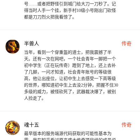
号……或者把野怪引到城门给大刀一刀秒了。记
得当时人手一个挂，新手村10级小号刚出门砍怪
都是刀刀烈火把我看惊了。
半兽人
传奇
当年，看到一个穿重盔的道士，把我震撼了半
天。还有一次在网吧，一个社会青年一脚把一个
初中学生（正在玩传奇）蹬到了地上，还上去补
了几脚，一问才知道，社会青年账号的等级很
高，他让出座位，让初中生上去感受一下高等级
的世界，哪知道初中生上去没2分钟，把握不住30
多级的威力，被怪砍死了，武器裁决爆了，被别
人捡走了。
魂十五
传奇
最早版本的服务端源代码获取的可能性基本为