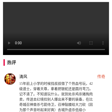
热评
清风
传奇
15年前上小学的时候找叔叔借了个热血号玩，42
级道士，穿着天尊，拿着把银蛇还是圆月弯刀。
记不清了。不知道玩什么，就到处杀鸡杀猪掏肉
卖，传送去幻境捡别人爆出来不要的装备，在比
奇城召神兽杀弓箭侍卫，召神骷髅给大刀砍（因
为那个声音听起来好爽）去城外虐杀低级小