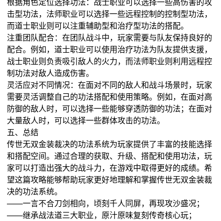
根据角色定位选择功法：战士职业可以选择一些高伤害的攻
击型功法，法师职业可以选择一些远程控制的控制型功法，
而道士职业则可以注重辅助型和治疗型功法的搭配。
注重团队配合：在团队战斗中，玩家需要与队友保持良好的
配合。例如，道士职业可以使用治疗功法为队友提供支援，
战士职业则负责吸引敌人的火力，而法师职业则利用远程控
制功法对敌人造成伤害。
灵活应对不同情况：在面对不同的敌人和战斗场景时，玩家
需要灵活调整自己的功法搭配和使用策略。例如，在面对高
防御的敌人时，可以选择一些能够穿透防御的功法；在面对
大量敌人时，可以选择一些群体攻击的功法。
五、总结
传世无双金装裁决的功法系统为玩家提供了丰富的技能选择
和搭配空间。通过合理的获取、升级、搭配和使用功法，玩
家可以打造出强大的战斗力，在游戏中取得更好的成绩。希
望这篇攻略能够帮助玩家更好地理解和掌握传世无双金装裁
决的功法系统。
——一言不合刀剑相向，顷刻千人同屏，再现攻沙盛况；
——继承战法道三大职业，原汁原味复刻传奇核心玩；