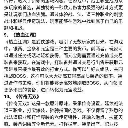
传奇，融入了新颖的游戏内容。在游戏中，战士职业成为众
多玩家的首选，其独特的一秒数刀伤害力极强的战斗方式更
是让玩家们热血沸腾。通过体验战、法、道三种职业的刺激
战斗和经典传奇玩法，玩家能够在游戏中找到属于自己的乐
趣和挑战。
9、《热血江湖》
《热血江湖》是武侠游戏，吸引了无数玩家的目光。在游戏
中，银两、金条和元宝是三种主要的货币。前两者，玩家可
以通过任务或活动轻松获得，而元宝则需要通过充值或交易
装备来获取。在游戏中，打装备并通过交易行出售来获取元
宝是最直接也最有效的打金方式。你可以与好友组队，共同
挑战BOSS，这样可以大大提高获得高品质装备的概率。通
过合作与策略，你们将能够更高效地刷取BOSS，从而获取
更多珍贵的装备，进而转化为元宝收益。
10、《传奇无双》
《传奇无双》这是一款原汁原味，秉承传奇设置，延续战法
道三职业，打宝爆装，驰骋指间的游戏。不仅保留了熟悉的
战法道职业和打怪爆装的老传奇特性，还融入泡点、技能天
赋、装备词缀等全新元素。打怪掉宝、装备出产、职业技