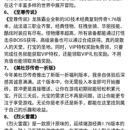
在这个丰富多样的世界中展开冒险。
6、《至尊传说》
《
至尊传说》龙族霸业全新的3D技术经典复刻传奇1.76版
本，战法道三职业齐聚，经典怪物、狂拽坐骑、华丽技能、
酷炫时装应有尽有。怪物爆率超高，所有装备都能通过打怪
击杀BOSS获得，高级装备也可以通过合成获得。真的是散
人的天堂，打宝的圣地。同时，VIP特权奖励免费领，只要
完成任务就能获取VIP特权，还能领取VIP礼包奖励。不用
充值也能领取充值奖励。
7、《美杜莎传奇一折版》
今年美杜莎传奇推出了新版一折福利版本，我亲自体验后深
感其诚意满满。这个版本中，你无需投入本金即可开始搬
砖，首冲更是直接赠送，让你在游戏初期就能轻松积累元
宝。开区三天后，元宝的需求已不再是问题，这让你能更专
注于享受游戏。无论你是老手还是新手，都能在这里找到属
于自己的乐趣和收益。
8、《
烈火雷霆
》
《烈火雷霆》是一款原汁原味的，延续端游经典1.76版本的