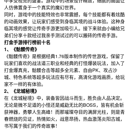
中享受视觉的盛宴。游戏中的场景设计精致，细腻的画面让
人仿佛置身于一个真实的魔幻世界。
同时，游戏中的技能特效也非常震撼，每个技能都有着炫酷
的动画效果，让玩家们感受到身临其境的战斗体验。这种身
临其境的感觉让传奇手游更加吸引人。接下来就由小编给兄
弟们分享十款经过我亲手测试过的可以搬砖的传奇手游。
打金手游排行榜前十名
1、《骷髅传奇》
《骷髅传奇》是根据经典1.76版本制作的传世游戏，保留了
玩家们喜欢的战法道三职业和经典的打怪爆装玩法，加入了
打金爆真充，骷髅合击等超多全元素、自由PK、攻占沙
城、特色系统等超多玩法应有尽有，高清化游戏画质，给玩
家不一样的有体验。
2
、《龙城秘境》
在《龙城秘境》中，装备皆因战斗而生，胜负由人品决定。
无论是微不足道的小怪还是威勐无比的BOSS，皆有机会斩
获神器，勇攀人生高峰！而那璀璨夺目的满屏光柱，则是青
春燃烧的见证，热情如火，战意昂扬，热血激荡炎阳古城，
书写属于我们的传奇故事！