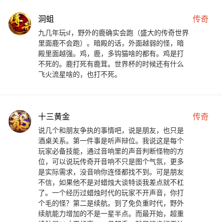
洞蛆
传奇
九几年玩sf，野外的鹿确实会跑（盛大的传奇世界
里面鹿不会跑）。暗殿的话，外面越弱的怪，暗
殿里面越强。鸡，鹿，多钩猫啥的都有。鸡是打
不死的。鹿打死有鹿茸。世界杯的时候还有什么
飞火流星啥的，也打不死。
十三黄金
传奇
说几个和朋友争执的事情吧，说是朋友，也只是
酒桌关系。第一件事是听声辩位。我说这是每个
玩家必备技能，通过音响里的声音判断怪物的方
位，可以说玩传奇开音响不只是图个气氛，更多
是实际需求，没音响你连怪都找不到。可是朋友
不信，如果他不是对蜡烛大谈特谈我差点就不杠
了。一个经历过蜡烛时代的玩家不开声音，你打
个毛的怪？第二是续航。到了免负重时代，野外
续航能力增加的不是一星半点。而最开始，超重