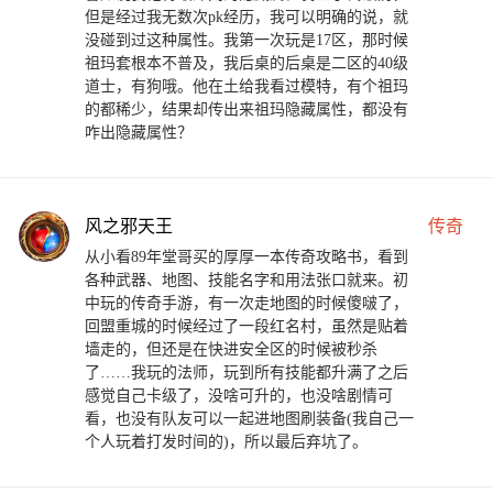
但是经过我无数次pk经历，我可以明确的说，就
没碰到过这种属性。我第一次玩是17区，那时候
祖玛套根本不普及，我后桌的后桌是二区的40级
道士，有狗哦。他在土给我看过模特，有个祖玛
的都稀少，结果却传出来祖玛隐藏属性，都没有
咋出隐藏属性？
风之邪天王
传奇
从小看89年堂哥买的厚厚一本传奇攻略书，看到
各种武器、地图、技能名字和用法张口就来。初
中玩的传奇手游，有一次走地图的时候傻啵了，
回盟重城的时候经过了一段红名村，虽然是贴着
墙走的，但还是在快进安全区的时候被秒杀
了……我玩的法师，玩到所有技能都升满了之后
感觉自己卡级了，没啥可升的，也没啥剧情可
看，也没有队友可以一起进地图刷装备(我自己一
个人玩着打发时间的)，所以最后弃坑了。